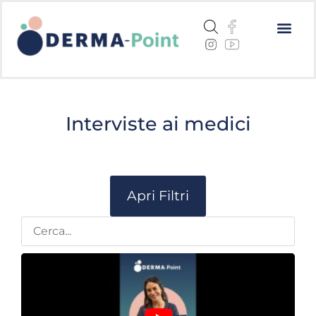
Dermatite a
Cheratosi a
Centri me
Interviste ai medici
Apri Filtri