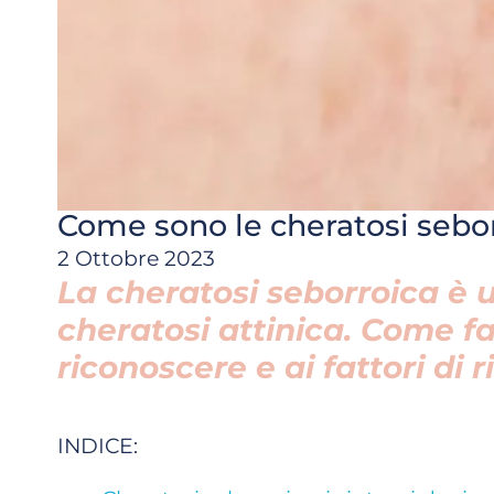
Come sono le cheratosi sebor
2 Ottobre 2023
La cheratosi seborroica è 
cheratosi attinica. Come fa
riconoscere e ai fattori di r
INDICE: