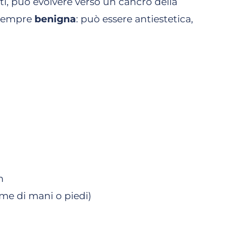
atti, può evolvere verso un cancro della
sempre
benigna
: può essere antiestetica,
m
lme di mani o piedi)