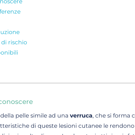
onoscere
fferenze
luzione
 di rischio
onibili
iconoscere
della pelle simile ad una
verruca
, che si forma
atteristiche di queste lesioni cutanee le rendono 