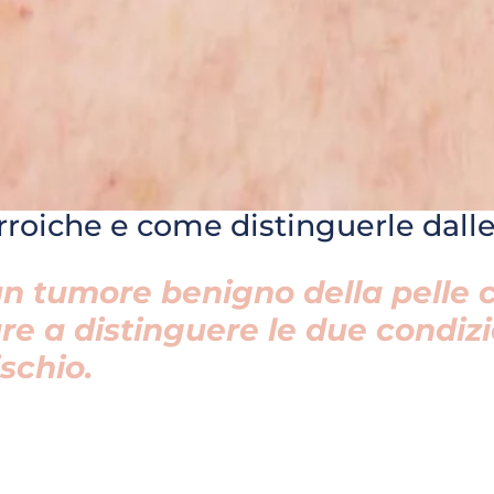
roiche e come distinguerle dalle
un tumore benigno della pelle c
re a distinguere le due condiz
ischio.