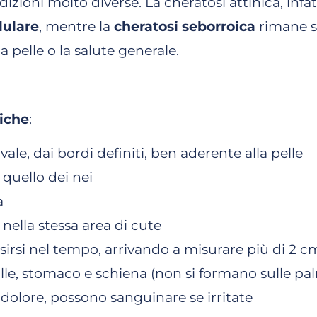
ndizioni molto diverse. La cheratosi attinica, inf
ulare
, mentre la
cheratosi seborroica
rimane 
a pelle o la salute generale.
oiche
:
ale, dai bordi definiti, ben aderente alla pelle
quello dei nei
a
 nella stessa area di cute
sirsi nel tempo, arrivando a misurare più di 2 c
spalle, stomaco e schiena (non si formano sulle pa
e dolore, possono sanguinare se irritate