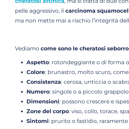
cheratosi attinica
, ma si tratta di due co
pelle aggressivo, il
carcinoma squamocell
ma non mette mai a rischio l’integrità dell
Vediamo
come sono le cheratosi seborr
Aspetto
: rotondeggiante o di forma ov
Colore
: brunastro, molto scuro, come 
Consistenza
: cerosa, unticcia o scabr
Numero
: singole o a piccolo grappolo
Dimensioni
: possono crescere e ispes
Zone del corpo
: viso, collo, torace, 
Sintomi
: prurito o fastidio, rarament