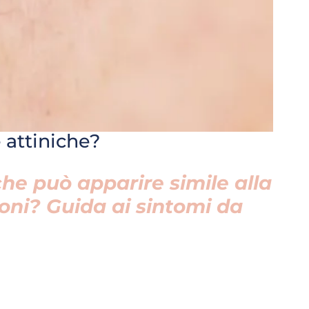
 attiniche?
he può apparire simile alla
ioni? Guida ai sintomi da