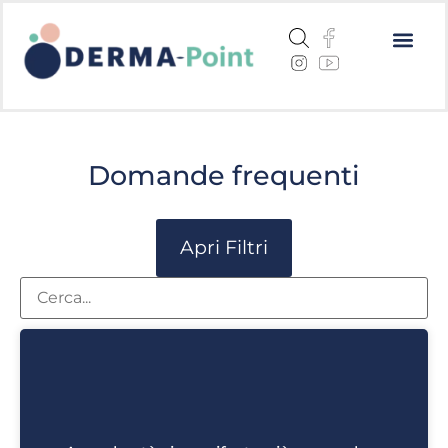
Dermatite a
Cheratosi a
Centri me
Domande frequenti
Apri Filtri