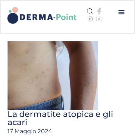
Dermatite a
Cheratosi a
Centri me
La dermatite atopica e gli
acari
17 Maggio 2024