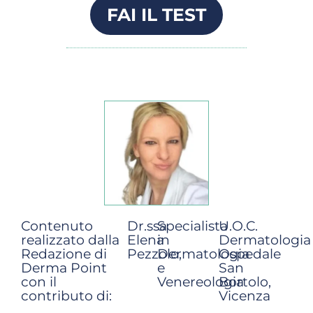
FAI IL TEST
Contenuto
Dr.ssa
Specialista
U.O.C.
realizzato dalla
Elena
in
Dermatologia
Redazione di
Pezzolo,
Dermatologia
Ospedale
Derma Point
e
San
con il
Venereologia
Bortolo,
contributo di:
Vicenza