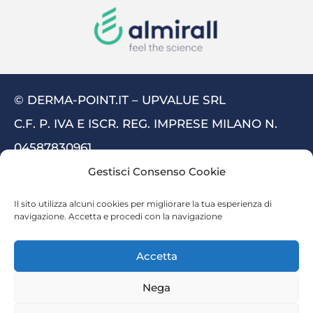
© DERMA-POINT.IT – UPVALUE SRL
C.F. P. IVA E ISCR. REG. IMPRESE MILANO N.
04587830961
PRIVACY
COOKIE
|
Gestisci Consenso Cookie
Il sito utilizza alcuni cookies per migliorare la tua esperienza di
navigazione. Accetta e procedi con la navigazione
Articoli più letti:
Che cos’è la cheratosi attinica
Accetta
Cheratosi attinica: rimedi naturali
Nega
Dermatite atopica e alimentazione