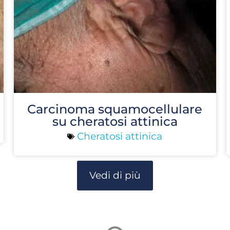
Carcinoma squamocellulare
su cheratosi attinica
Cheratosi attinica
Vedi di più