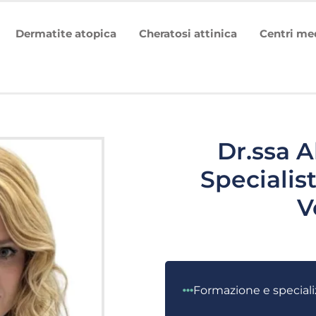
Dermatite atopica
Cheratosi attinica
Centri me
Dr.ssa A
Specialis
V
Formazione e speciali