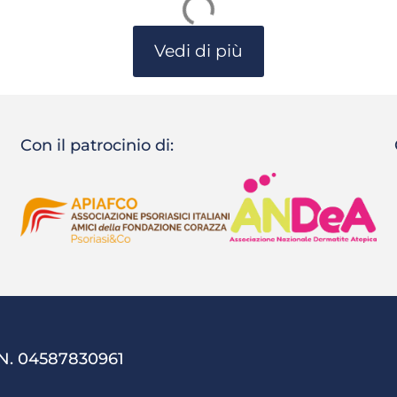
Vedi di più
Con il patrocinio di:
 N. 04587830961