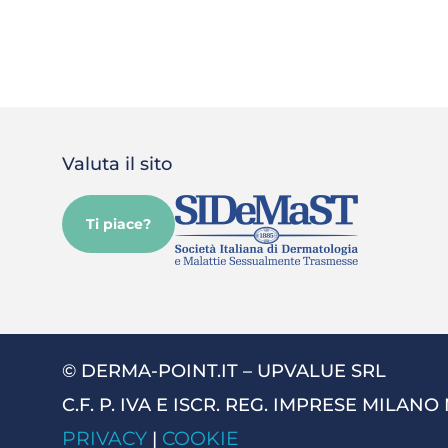
Valuta il sito
Ti piace?
© DERMA-POINT.IT – UPVALUE SRL
C.F. P. IVA E ISCR. REG. IMPRESE MILANO
PRIVACY
COOKIE
|