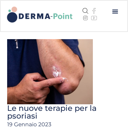
Dermatite a
Cheratosi a
Centri me
Le nuove terapie per la
psoriasi
19 Gennaio 2023