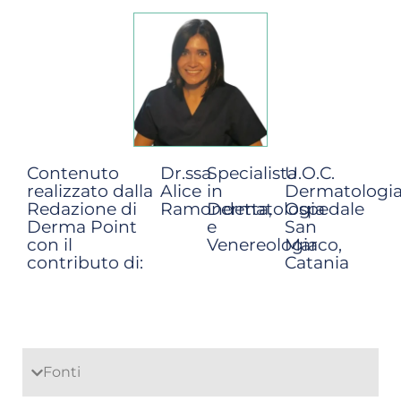
Contenuto
Dr.ssa
Specialista
U.O.C.
realizzato dalla
Alice
in
Dermatologi
Redazione di
Ramondetta,
Dermatologia
Ospedale
Derma Point
e
San
con il
Venereologia
Marco,
contributo di:
Catania
Fonti