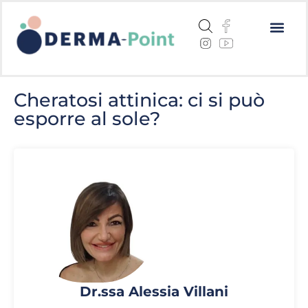
Dermatite a
Cheratosi a
Centri me
Cheratosi attinica: ci si può
esporre al sole?
Dr.ssa Alessia Villani