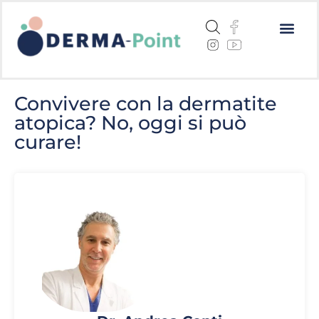
Dermatite a
Cheratosi a
Centri me
Convivere con la dermatite
atopica? No, oggi si può
curare!