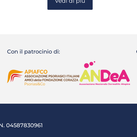
Vedi di più
Con il patrocinio di:
 N. 04587830961