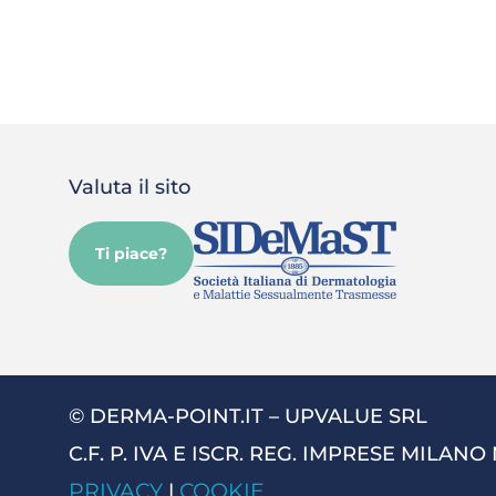
Valuta il sito
Ti piace?
© DERMA-POINT.IT – UPVALUE SRL
C.F. P. IVA E ISCR. REG. IMPRESE MILANO
PRIVACY
COOKIE
|