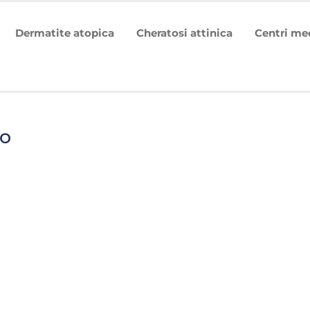
Dermatite atopica
Cheratosi attinica
Centri me
to