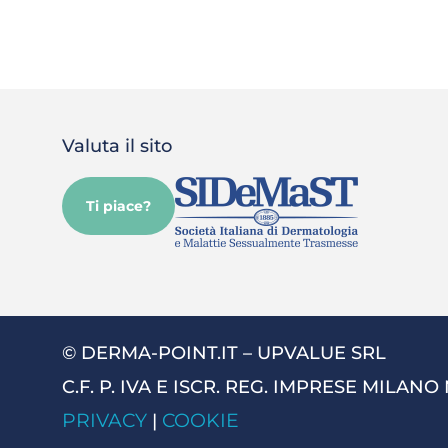
Valuta il sito
Ti piace?
© DERMA-POINT.IT – UPVALUE SRL
C.F. P. IVA E ISCR. REG. IMPRESE MILANO
PRIVACY
COOKIE
|