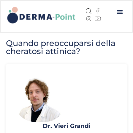
Dermatite a
Cheratosi a
Centri me
Quando preoccuparsi della
cheratosi attinica?
Dr. Vieri Grandi