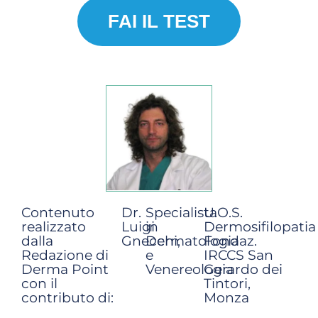
FAI IL TEST
Contenuto
Dr.
Specialista
U.O.S.
realizzato
Luigi
in
Dermosifilopatia
dalla
Gnecchi,
Dermatologia
Fondaz.
Redazione di
e
IRCCS San
Derma Point
Venereologia
Gerardo dei
con il
Tintori,
contributo di:
Monza