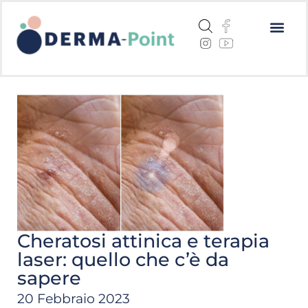
Dermatite a
Cheratosi a
Centri me
Cheratosi attinica e terapia
laser: quello che c’è da
sapere
20 Febbraio 2023