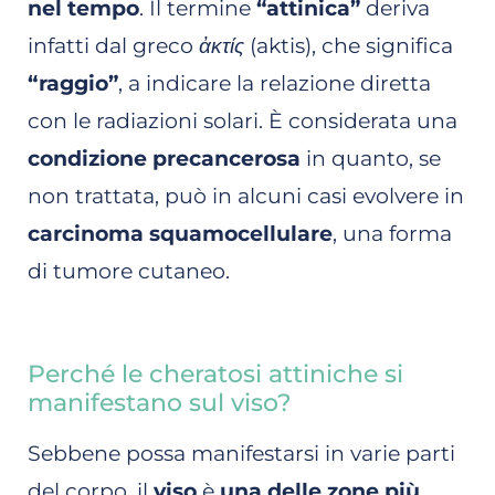
nel tempo
. Il termine
“attinica”
deriva
infatti dal greco
ἀκτίς
(aktis), che significa
“raggio”
, a indicare la relazione diretta
con le radiazioni solari. È considerata una
condizione precancerosa
in quanto, se
non trattata, può in alcuni casi evolvere in
carcinoma squamocellulare
, una forma
di tumore cutaneo.
Perché le cheratosi attiniche si
manifestano sul viso?
Sebbene possa manifestarsi in varie parti
del corpo, il
viso
è
una delle zone più