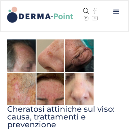
Dermatite a
Cheratosi a
Centri me
Cheratosi attiniche sul viso:
causa, trattamenti e
prevenzione