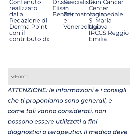
Contenuto
Dr.ssa
Specialista
Skin Cancer
realizzato
Elisa
in
Center
dalla
Benati,
Dermatologia
Arcispedale
Redazione di
e
S. Maria
Derma Point
Venereologia
Nuova –
con il
IRCCS Reggio
contributo di:
Emilia
Fonti
ATTENZIONE: le informazioni e i consigli
che ti proponiamo sono generali, e
come tali vanno considerati, non
possono essere utilizzati a fini
diagnostici o terapeutici. Il medico deve