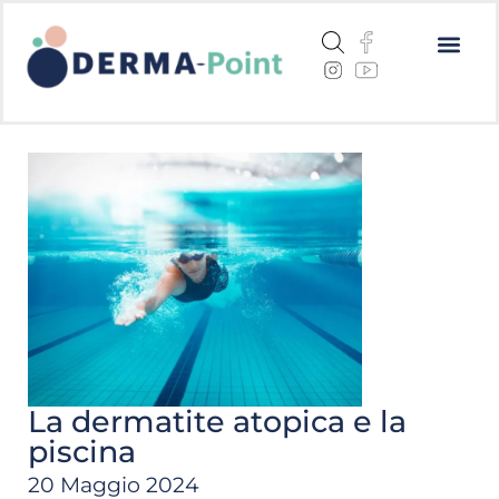
Dermatite a
Cheratosi a
Centri me
La dermatite atopica e la
piscina
20 Maggio 2024