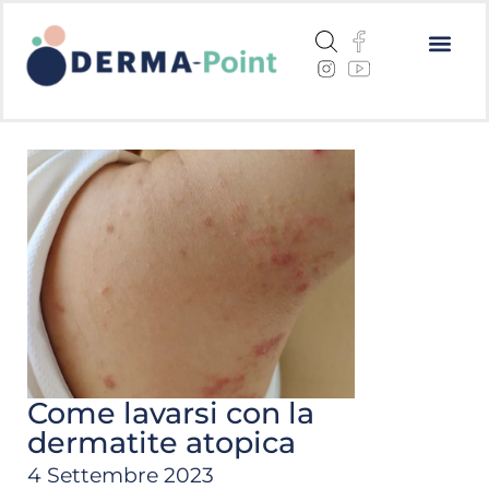
Dermatite a
Cheratosi a
Centri me
Come lavarsi con la
dermatite atopica
4 Settembre 2023