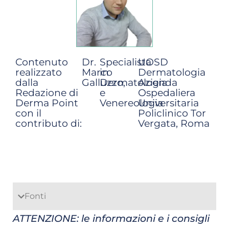
Contenuto
Dr.
Specialista
UOSD
realizzato
Marco
in
Dermatologia
dalla
Galluzzo,
Dermatologia
Azienda
Redazione di
e
Ospedaliera
Derma Point
Venereologia
Universitaria
con il
Policlinico Tor
contributo di:
Vergata, Roma
Fonti
ATTENZIONE: le informazioni e i consigli