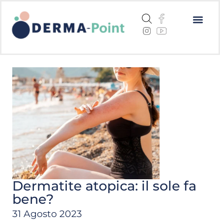
Dermatite a
Cheratosi a
Centri me
Dermatite atopica: il sole fa
bene?
31 Agosto 2023