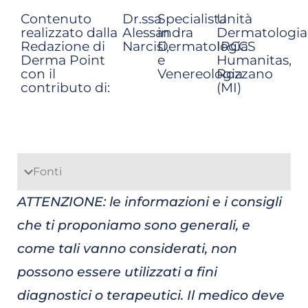
Contenuto
Dr.ssa
Specialista
Unità
realizzato dalla
Alessandra
in
Dermatologia
Redazione di
Narcisi,
Dermatologia
IRCCS
Derma Point
e
Humanitas,
con il
Venereologia
Rozzano
contributo di:
(MI)
Fonti
ATTENZIONE: le informazioni e i consigli
che ti proponiamo sono generali, e
come tali vanno considerati, non
possono essere utilizzati a fini
diagnostici o terapeutici. Il medico deve