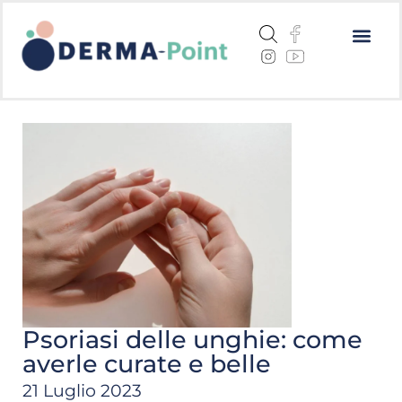
Dermatite a
Cheratosi a
Centri me
Psoriasi delle unghie: come
averle curate e belle
21 Luglio 2023