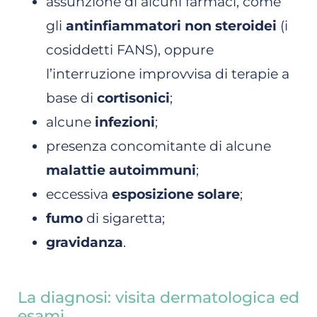
assunzione di alcuni farmaci, come
gli
antinfiammatori non steroidei
(i
cosiddetti FANS), oppure
l’interruzione improvvisa di terapie a
base di
cortisonici
;
alcune
infezioni
;
presenza concomitante di alcune
malattie autoimmuni
;
eccessiva
esposizione solare
;
fumo
di sigaretta;
gravidanza
.
La diagnosi: visita dermatologica ed
esami