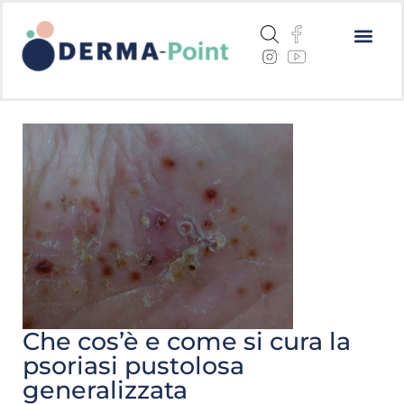
Dermatite a
Cheratosi a
Centri me
Che cos’è e come si cura la
psoriasi pustolosa
generalizzata