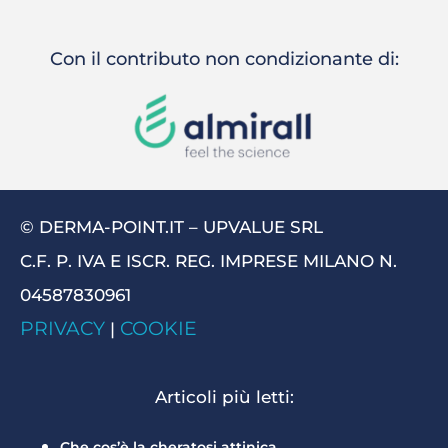
Con il contributo non condizionante di:
© DERMA-POINT.IT – UPVALUE SRL
C.F. P. IVA E ISCR. REG. IMPRESE MILANO N.
04587830961
PRIVACY
COOKIE
|
Articoli più letti:
Che cos’è la cheratosi attinica