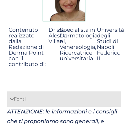
Contenuto
Dr.ssa
Specialista in
Università
realizzato
Alessia
Dermatologia
degli
dalla
Villani,
e
Studi di
Redazione di
Venereologia,
Napoli
Derma Point
Ricercatrice
Federico
con il
universitaria
II
contributo di:
Fonti
ATTENZIONE: le informazioni e i consigli
che ti proponiamo sono generali, e