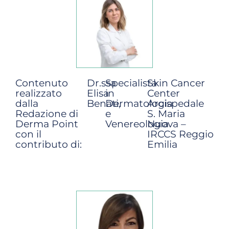
Contenuto
Dr.ssa
Specialista
Skin Cancer
realizzato
Elisa
in
Center
dalla
Benati,
Dermatologia
Arcispedale
Redazione di
e
S. Maria
Derma Point
Venereologia
Nuova –
con il
IRCCS Reggio
contributo di:
Emilia