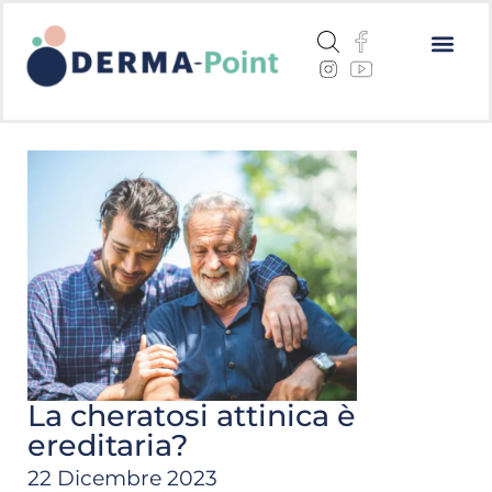
Dermatite a
Cheratosi a
Centri me
La cheratosi attinica è
ereditaria?
22 Dicembre 2023