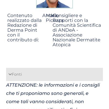
Contenuto
Andea,
Mario
Consigliere e
realizzato dalla
Picozza
Rapporti con la
Redazione di
Comunità Scientifica
Derma Point
di ANDeA -
con il
Associazione
contributo di:
Nazionale Dermatite
Atopica
Fonti
ATTENZIONE: le informazioni e i consigli
che ti proponiamo sono generali, e
come tali vanno considerati, non