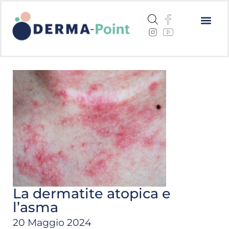
Dermatite a
Cheratosi a
Centri me
La dermatite atopica e
l’asma
20 Maggio 2024