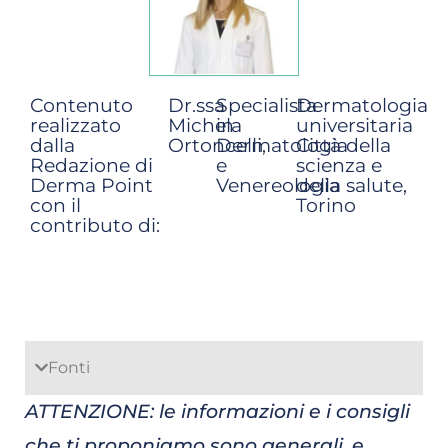
Contenuto
Dr.ssa
Specialista
Dermatologia
realizzato
Michela
in
universitaria
dalla
Ortoncelli,
Dermatologia
Città della
Redazione di
e
scienza e
Derma Point
Venereologia
della salute,
con il
Torino
contributo di:
Fonti
ATTENZIONE: le informazioni e i consigli
che ti proponiamo sono generali, e