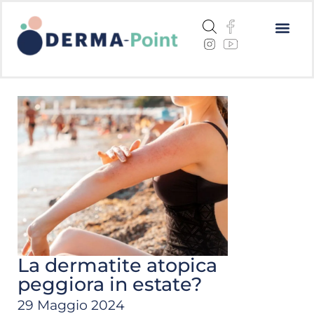
Dermatite a
Cheratosi a
Centri me
La dermatite atopica
peggiora in estate?
29 Maggio 2024