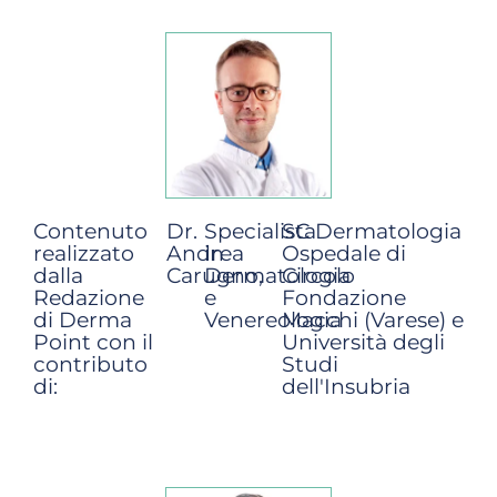
Contenuto
Dr.
Specialista
SC Dermatologia
realizzato
Andrea
in
Ospedale di
dalla
Carugno,
Dermatologia
Circolo
Redazione
e
Fondazione
di Derma
Venereologia
Macchi (Varese) e
Point con il
Università degli
contributo
Studi
di:
dell'Insubria