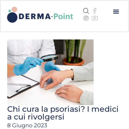
Dermatite a
Cheratosi a
Centri me
Chi cura la psoriasi? I medici
a cui rivolgersi
8 Giugno 2023