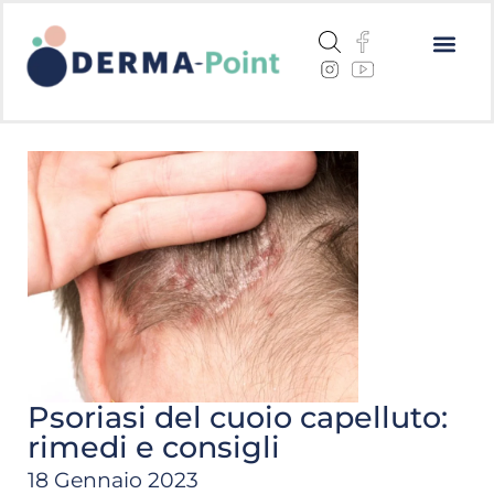
Dermatite a
Cheratosi a
Centri me
Psoriasi del cuoio capelluto:
rimedi e consigli
18 Gennaio 2023