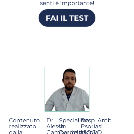
senti è importante!
FAI IL TEST
Contenuto
Dr.
Specialista
Resp. Amb.
realizzato
Alessio
in
Psoriasi
dalla
Gambardella,
Dermatologia
U.O.S.D.