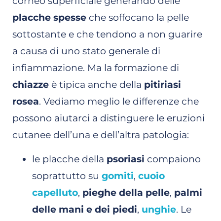
corneo superficiale generando delle
placche spesse
che soffocano la pelle
sottostante e che tendono a non guarire
a causa di uno stato generale di
infiammazione. Ma la formazione di
chiazze
è tipica anche della
pitiriasi
rosea
. Vediamo meglio le differenze che
possono aiutarci a distinguere le eruzioni
cutanee dell’una e dell’altra patologia:
le placche della
psoriasi
compaiono
soprattutto su
gomiti
,
cuoio
capelluto
,
pieghe della pelle
,
palmi
delle mani e dei piedi
,
unghie
. Le