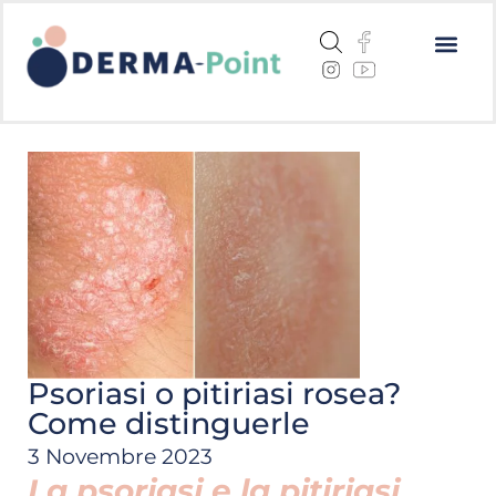
Dermatite a
Cheratosi a
Centri me
Psoriasi o pitiriasi rosea?
Come distinguerle
3 Novembre 2023
La psoriasi e la pitiriasi