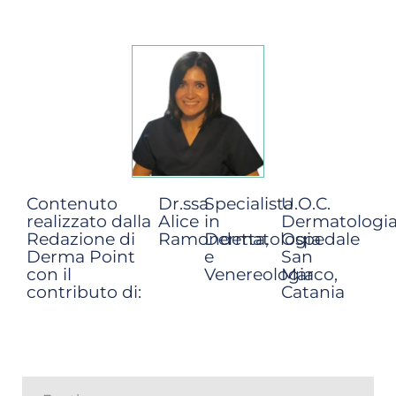
Contenuto
Dr.ssa
Specialista
U.O.C.
realizzato dalla
Alice
in
Dermatologi
Redazione di
Ramondetta,
Dermatologia
Ospedale
Derma Point
e
San
con il
Venereologia
Marco,
contributo di:
Catania