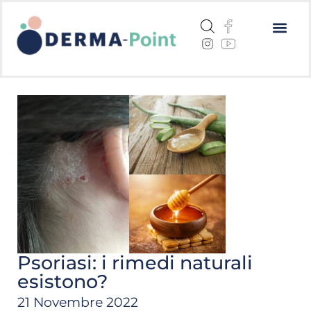
Dermatite a
Cheratosi a
Centri me
Psoriasi: i rimedi naturali
esistono?
21 Novembre 2022