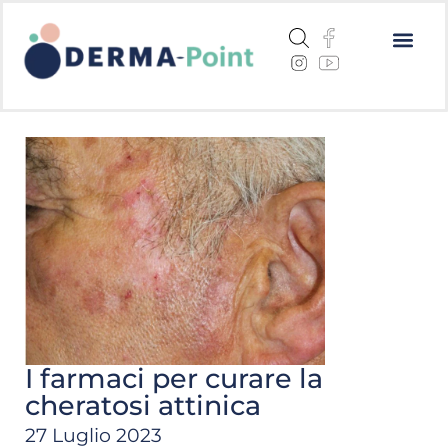
Dermatite a
Cheratosi a
Centri me
I farmaci per curare la
cheratosi attinica
27 Luglio 2023