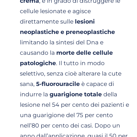
crema
, è in grado di distruggere le
cellule lesionate e agisce
direttamente sulle
lesioni
neoplastiche e preneoplastiche
limitando la sintesi del Dna e
causando la
morte delle cellule
patologiche
. Il tutto in modo
selettivo, senza cioè alterare la cute
sana,
5-fluorouracile
è capace di
indurre la
guarigione totale
della
lesione nel 54 per cento dei pazienti e
una guarigione del 75 per cento
nell’80 per cento dei casi. Dopo un
anno dall’applicazione, quasi il 50 per