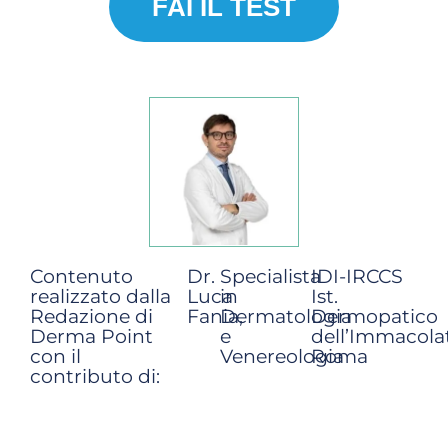
FAI IL TEST
Contenuto
Dr.
Specialista
IDI-IRCCS
realizzato dalla
Luca
in
Ist.
Redazione di
Fania,
Dermatologia
Dermopatico
Derma Point
e
dell’Immacola
con il
Venereologia
Roma
contributo di: