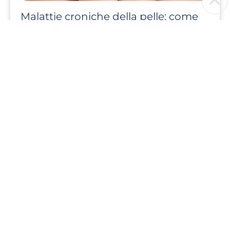
Malattie croniche della pelle: come
conviverci con leggerezza
15 Febbraio 2024
Sono tante le condizioni e le patologie
cutanee che hanno un andamento
cronico. Convivere con sintomi che
vanno e vengono può essere
frustrante e portare ad abbandonare
le cure. Ma è esattamente ciò che non
si deve fare! Costanza, compassione e
leggerezza sono le parole chiave.
Scopri perché.