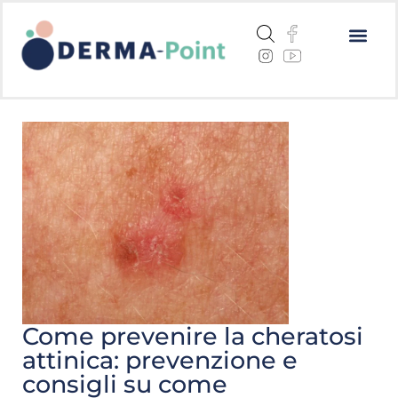
Dermatite a
Cheratosi a
Centri me
Come prevenire la cheratosi
attinica: prevenzione e
consigli su come