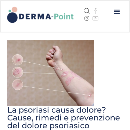
Dermatite a
Cheratosi a
Centri me
La psoriasi causa dolore?
Cause, rimedi e prevenzione
del dolore psoriasico