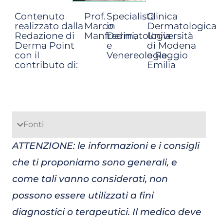
Contenuto
Prof.
Specialista
Clinica
realizzato dalla
Marco
in
Dermatologica
Redazione di
Manfredini,
Dermatologia
Università
Derma Point
e
di Modena
con il
Venereologia
e Reggio
contributo di:
Emilia
Fonti
ATTENZIONE: le informazioni e i consigli
che ti proponiamo sono generali, e
come tali vanno considerati, non
possono essere utilizzati a fini
diagnostici o terapeutici. Il medico deve